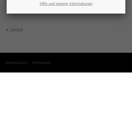
Lorem ipsum dolor sit amet:
Mallorca
Hilfe und weitere Informationen
Aufgenommen: Mai 2013
24h
/ 365days
Zurück
We offer support for our customers
Mon - Fri 8:00am - 5:00pm
(GMT +1)
Datenschutz
Impressum
Get in touch
Cybersteel Inc.
376-293 City Road, Suite 600
San Francisco, CA 94102
Have any questions?
+44 1234 567 890
Drop us a line