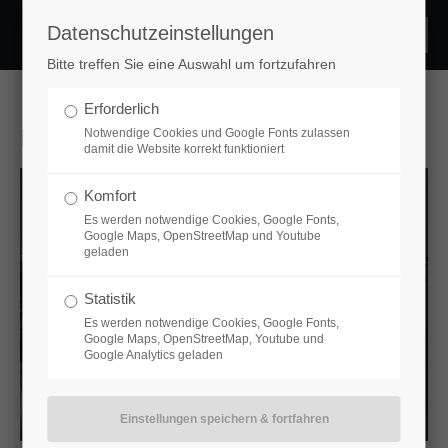
Datenschutzeinstellungen
Login
Bitte treffen Sie eine Auswahl um fortzufahren
Benutzername
Erforderlich
Mallorca
Notwendige Cookies und Google Fonts zulassen
damit die Website korrekt funktioniert
Passwort
Komfort
Es werden notwendige Cookies, Google Fonts,
Google Maps, OpenStreetMap und Youtube
geladen
Statistik
Anmelden
Es werden notwendige Cookies, Google Fonts,
Google Maps, OpenStreetMap, Youtube und
Google Analytics geladen
Register
|
Lost your password?
Support