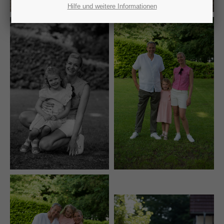
Lorem ipsum dolor sit amet:
Hilfe und weitere Informationen
24h
/ 365days
We offer support for our customers
Mon - Fri 8:00am - 5:00pm
(GMT +1)
Get in touch
Cybersteel Inc.
376-293 City Road, Suite 600
San Francisco, CA 94102
Have any questions?
+44 1234 567 890
Drop us a line