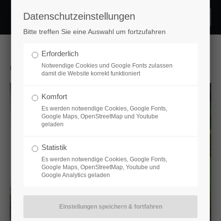
Datenschutzeinstellungen
Login
Bitte treffen Sie eine Auswahl um fortzufahren
Benutzername
Erforderlich
Christina_40
Notwendige Cookies und Google Fonts zulassen
damit die Website korrekt funktioniert
Passwort
Komfort
Es werden notwendige Cookies, Google Fonts,
Google Maps, OpenStreetMap und Youtube
geladen
Statistik
Anmelden
Es werden notwendige Cookies, Google Fonts,
Google Maps, OpenStreetMap, Youtube und
Google Analytics geladen
Register
|
Lost your password?
Support