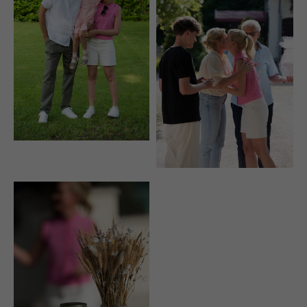
info@yourdomain.com
About us
Lorem ipsum dolor sit amet, consectetuer adipiscing
elit.
Aenean commodo ligula eget dolor. Aenean massa. Cum
sociis natoque penatibus et magnis dis parturient montes,
nascetur ridiculus mus. Donec quam felis, ultricies nec.