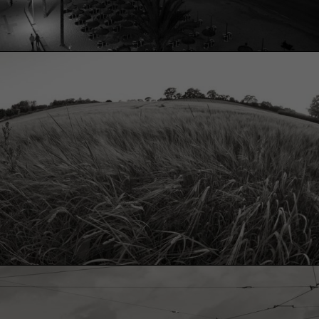
info@yourdomain.com
About us
Lorem ipsum dolor sit amet, consectetuer adipiscing
elit.
Aenean commodo ligula eget dolor. Aenean massa. Cum
sociis natoque penatibus et magnis dis parturient montes,
nascetur ridiculus mus. Donec quam felis, ultricies nec.