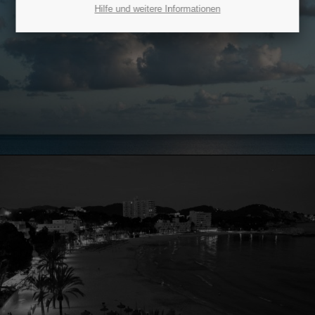
Lorem ipsum dolor sit amet:
Hilfe und weitere Informationen
24h
/ 365days
We offer support for our customers
Mon - Fri 8:00am - 5:00pm
(GMT +1)
Get in touch
Cybersteel Inc.
376-293 City Road, Suite 600
San Francisco, CA 94102
Have any questions?
+44 1234 567 890
Drop us a line